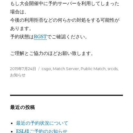
もし大会開催中に予約サーバーを利用してしまった
場合は、
今後の利用拒否などの何らかの対処をする可能性が
あります。
予約状態は
RGST
でご確認ください。
ご理解とご協力のほどお願い致します。
投
カ
2015年7月24日
csgo
,
Match Server
,
Public Match
,
srcds
,
稿
テ
お知らせ
日:
ゴ
リ
ー
最近の投稿
最近の予約状況について
ESL様ご予約のお知らせ