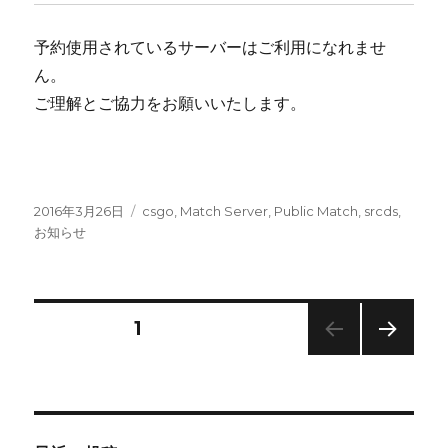
予約使用されているサーバーはご利用になれませ
ん。
ご理解とご協力をお願いいたします。
投
カ
2016年3月26日
csgo
,
Match Server
,
Public Match
,
srcds
,
稿
テ
お知らせ
日:
ゴ
リ
ー
投
固定ページ
1
次の
稿
ペー
ジ
ナ