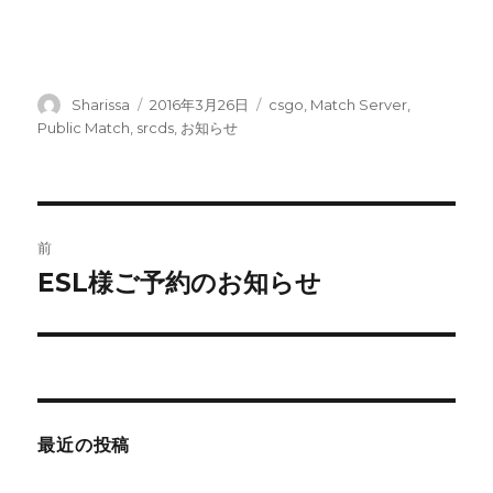
投
投
カ
Sharissa
2016年3月26日
csgo
,
Match Server
,
稿
稿
テ
Public Match
,
srcds
,
お知らせ
者
日:
ゴ
リ
ー
投
前
稿
ESL様ご予約のお知らせ
前
の
ナ
投
ビ
稿:
ゲ
最近の投稿
ー