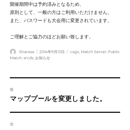
開催期間中は予約済みとなるため、
原則として、一般の方はご利用いただけません。
また、パスワードも大会用に変更されています。
ご理解とご協力のほどお願い致します。
投
投
カ
Sharissa
2014年9月13日
csgo
,
Match Server
,
Public
稿
稿
テ
Match
,
srcds
,
お知らせ
者
日:
ゴ
リ
ー
投
前
稿
マッププールを変更しました。
前
の
ナ
投
ビ
稿:
次